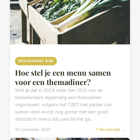
RESTAURANT BAR
Hoe stel je een menu samen
voor een themadiner?
Wist je dat in 2024 meer dan 35% van de
Nederlanders regelmatig een themadiner
organiseert, volgens het CBS? Het plezier van
samen eten wordt nog groter met een goed
doordacht menu dat past bij het ge...
15 november 2025
7 min leestijd →