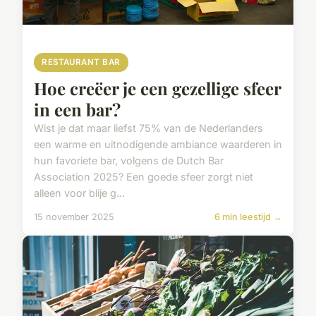
RESTAURANT BAR
Hoe creëer je een gezellige sfeer
in een bar?
Wist je dat maar liefst 75% van de Nederlanders
een warme en uitnodigende ambiance waarderen in
hun favoriete bar, volgens de Dutch Bar
Association 2025? Een goede sfeer zorgt niet
alleen voor blije g...
15 november 2025
6 min leestijd →